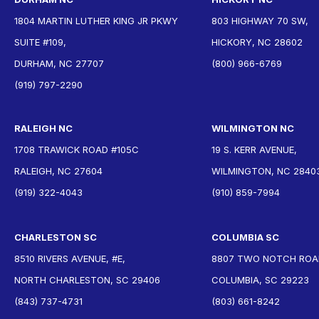
1804 MARTIN LUTHER KING JR PKWY
803 HIGHWAY 70 SW,
SUITE #109,
HICKORY, NC 28602
DURHAM, NC 27707
(800) 966-6769
(919) 797-2290
RALEIGH NC
WILMINGTON NC
1708 TRAWICK ROAD #105C
19 S. KERR AVENUE,
RALEIGH, NC 27604
WILMINGTON, NC 2840
(919) 322-4043
(910) 859-7994
CHARLESTON SC
COLUMBIA SC
8510 RIVERS AVENUE, #E,
8807 TWO NOTCH ROAD
NORTH CHARLESTON, SC 29406
COLUMBIA, SC 29223
(843) 737-4731
(803) 661-8242