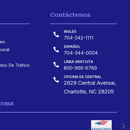
Contáctenos
INGLÉS

704-342-1111
les
ESPAÑOL

oral
704-344-0004
LÍNEA GRATUITA

itos De Tráfico
800-966-6769
OFICINA DE CENTRAL

2629 Central Avenue,
Charlotte, NC 28205
Firma