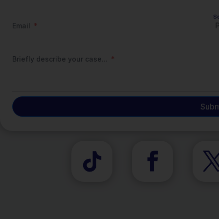
S
Email
Briefly describe your case...
Subm