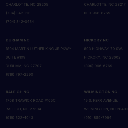
CHARLOTTE, NC 28205
CHARLOTTE, NC 28217
(704) 342-1111
800-966-6769
(704) 342-0434
DURHAM NC
HICKORY NC
1804 MARTIN LUTHER KING JR PKWY
803 HIGHWAY 70 SW,
SUITE #109,
HICKORY, NC 28602
DURHAM, NC 27707
(800) 966-6769
(919) 797-2290
RALEIGH NC
WILMINGTON NC
1708 TRAWICK ROAD #105C
19 S. KERR AVENUE,
RALEIGH, NC 27604
WILMINGTON, NC 2840
(919) 322-4043
(910) 859-7994