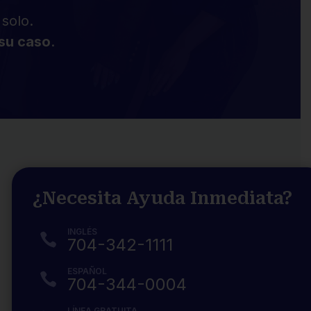
solo.
 su caso
.
¿Necesita Ayuda Inmediata?
INGLÉS

704-342-1111
ESPAÑOL

704-344-0004
LÍNEA GRATUITA