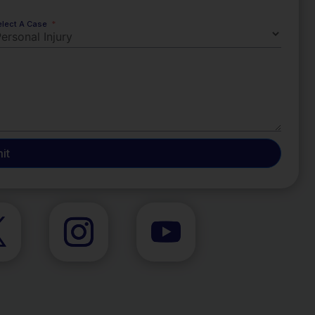
elect A Case
it