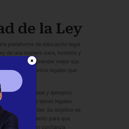
ad de la Ley
una plataforma de educación legal
ley de una manera clara, honesta y
✖
comunidad a comprender mejor sus
egales y los asuntos legales que
.
nes del mundo real y ejemplos
 la Ley desglosa temas legales
 fácil de entender. Su objetivo es
as con conocimiento para que
s informadas con confianza.