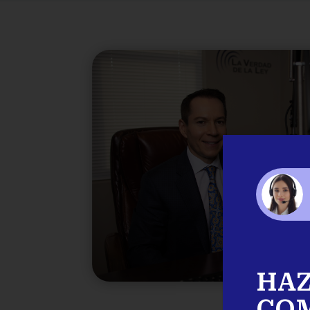
HAZ
CO