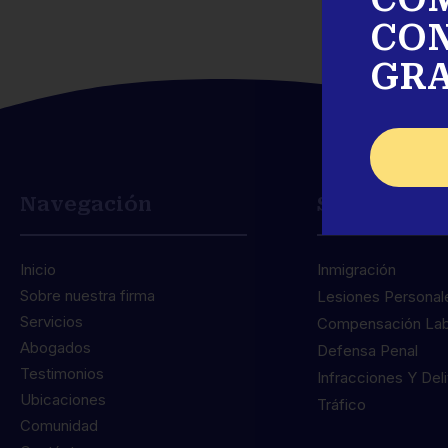
CO
GRA
Navegación
Servicios
Inicio
Inmigración
3
Sobre nuestra firma
Lesiones Personal
Servicios
Compensación Lab
Abogados
Defensa Penal
Testimonios
Infracciones Y Del
Ubicaciones
Tráfico
Comunidad