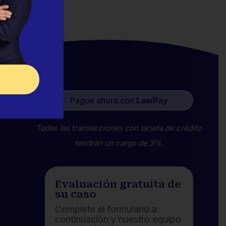
Pague ahora con
LawPay
Todas las transacciones con tarjeta de crédito
tendrán un cargo de 3%.
Evaluación gratuita de
su caso
Complete el formulario a
continuación y nuestro equipo