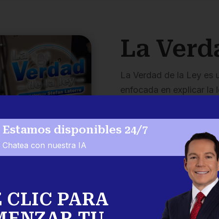
La Verd
La Verdad de la Ley es 
enfocada en explicar la 
accesible. Ayuda a la 
derechos, los procesos l
Estamos disponibles 24/7
afectan la vida cotidiana
Chatea con nuestra IA
A través de conversacio
prácticos, La Verdad de
complejos en información
 CLIC PARA
empoderar a las person
MENZAR TU
puedan tomar decisione