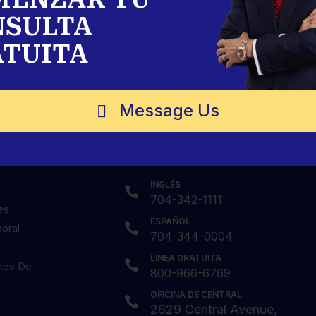
NSULTA
TUITA
Message Us
Contáctenos
INGLÉS

704-342-1111
es
ESPAÑOL

oral
704-344-0004
LÍNEA GRATUITA

itos De
800-966-6769
OFICINA DE CENTRAL

2629 Central Avenue,