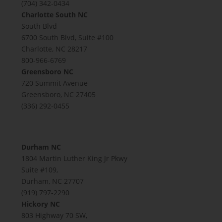
(704) 342-0434
Charlotte South NC
South Blvd
6700 South Blvd, Suite #100
Charlotte, NC 28217
800-966-6769
Greensboro NC
720 Summit Avenue
Greensboro, NC 27405
(336) 292-0455
Durham NC
1804 Martin Luther King Jr Pkwy
Suite #109,
Durham, NC 27707
(919) 797-2290
Hickory NC
803 Highway 70 SW,