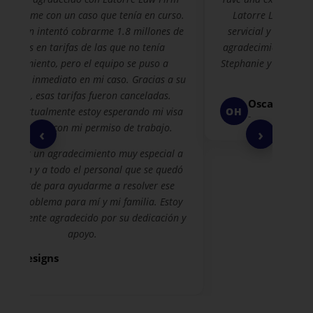
ayudarme con un caso que tenía en curso.
Latorre Law Firm.
igración intentó cobrarme 1.8 millones de
servicial y la comu
dólares en tarifas de las que no tenía
agradecimiento espe
conocimiento, pero el equipo se puso a
Stephanie y Magdali 
ajar de inmediato en mi caso. Gracias a su
rec
sfuerzo, esas tarifas fueron canceladas.
Oscar Hern
OH
más, actualmente estoy esperando mi visa
-
 y ya cuento con mi permiso de trabajo.
‹
›
ero dar un agradecimiento muy especial a
, Olivia y a todo el personal que se quedó
sta tarde para ayudarme a resolver ese
rme problema para mí y mi familia. Estoy
undamente agradecido por su dedicación y
apoyo.
Aj Designs
-