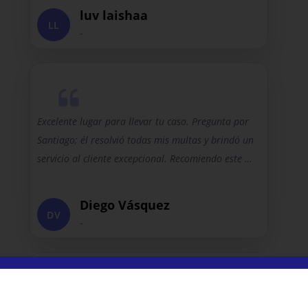
luv laishaa
LL
-
Excelente lugar para llevar tu caso. Pregunta por
Santiago; él resolvió todas mis multas y brindó un
servicio al cliente excepcional. Recomiendo este …
Diego Vásquez
DV
-