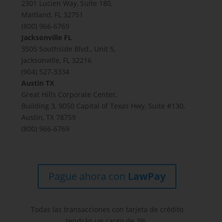
2301 Lucien Way, Suite 180,
Maitland, FL 32751
(800) 966-6769
Jacksonville FL
3505 Southside Blvd., Unit 5,
Jacksonville, FL 32216
(904) 527-3334
Austin TX
Great Hills Corporate Center,
Building 3, 9050 Capital of Texas Hwy, Suite #130,
Austin, TX 78759
(800) 966-6769
Pague ahora con
LawPay
Todas las transacciones con tarjeta de crédito
tendrán un cargo de 3%.