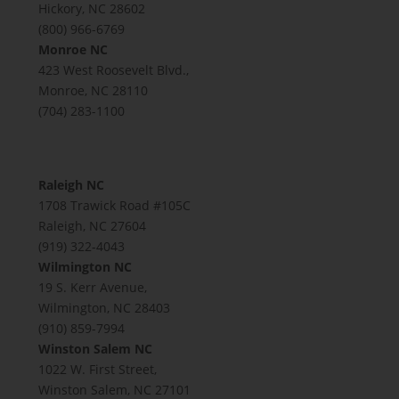
Hickory, NC 28602
(800) 966-6769
Monroe NC
423 West Roosevelt Blvd.,
Monroe, NC 28110
(704) 283-1100
Raleigh NC
1708 Trawick Road #105C
Raleigh, NC 27604
(919) 322-4043
Wilmington NC
19 S. Kerr Avenue,
Wilmington, NC 28403
(910) 859-7994
Winston Salem NC
1022 W. First Street,
Winston Salem, NC 27101