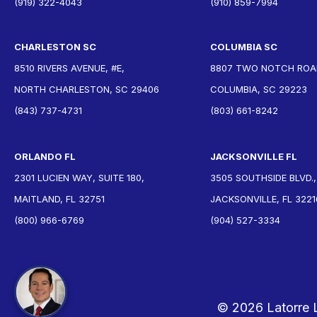
(919) 322-4043
(910) 859-7994
CHARLESTON SC
COLUMBIA SC
8510 RIVERS AVENUE, #E,
8807 TWO NOTCH ROAD
NORTH CHARLESTON, SC 29406
COLUMBIA, SC 29223
(843) 737-4731
(803) 661-8242
ORLANDO FL
JACKSONVILLE FL
2301 LUCIEN WAY, SUITE 180,
3505 SOUTHSIDE BLVD.,
MAITLAND, FL 32751
JACKSONVILLE, FL 3221
(800) 966-6769
(904) 527-3334
© 2026 Latorre 