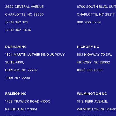
2629 CENTRAL AVENUE,
6700 SOUTH BLVD, SUIT
CHARLOTTE, NC 28205
CHARLOTTE, NC 28217
(704) 342-1111
800-966-6769
(704) 342-0434
DURHAM NC
HICKORY NC
1804 MARTIN LUTHER KING JR PKWY
803 HIGHWAY 70 SW,
SUITE #109,
HICKORY, NC 28602
DURHAM, NC 27707
(800) 966-6769
(919) 797-2290
RALEIGH NC
WILMINGTON NC
1708 TRAWICK ROAD #105C
19 S. KERR AVENUE,
RALEIGH, NC 27604
WILMINGTON, NC 2840