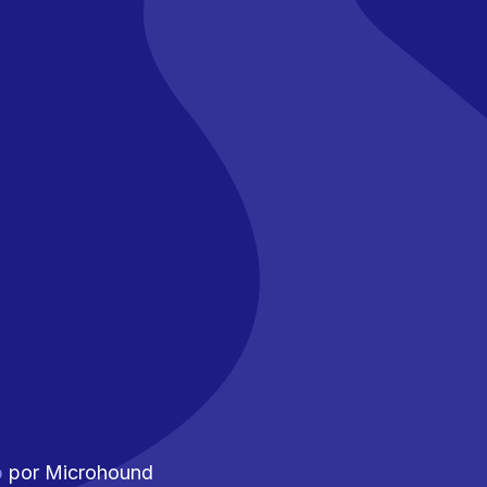
b
por Microhound