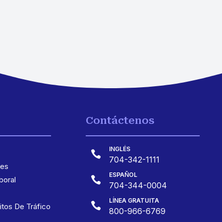
Contáctenos
INGLÉS

704-342-1111
les
ESPAÑOL

oral
704-344-0004
LÍNEA GRATUITA

itos De Tráfico
800-966-6769