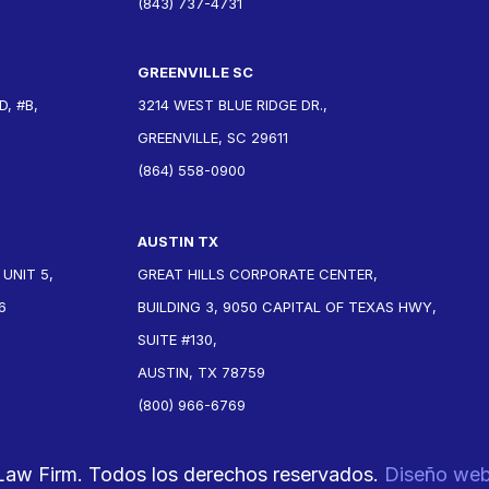
(843) 737-4731
GREENVILLE SC
, #B,
3214 WEST BLUE RIDGE DR.,
GREENVILLE, SC 29611
(864) 558-0900
AUSTIN TX
 UNIT 5,
GREAT HILLS CORPORATE CENTER,
6
BUILDING 3, 9050 CAPITAL OF TEXAS HWY,
SUITE #130,
AUSTIN, TX 78759
(800) 966-6769
Law Firm. Todos los derechos reservados.
Diseño we