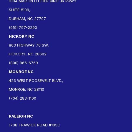
1804 MARTIN LUTHER KING JR PKWY
SUITE #109,
DURHAM, NC 27707
(919) 797-2290
HICKORY NC
803 HIGHWAY 70 SW,
HICKORY, NC 28602
(800) 966-6769
MONROE NC
423 WEST ROOSEVELT BLVD.,
MONROE, NC 28110
(704) 283-1100
RALEIGH NC
1708 TRAWICK ROAD #105C