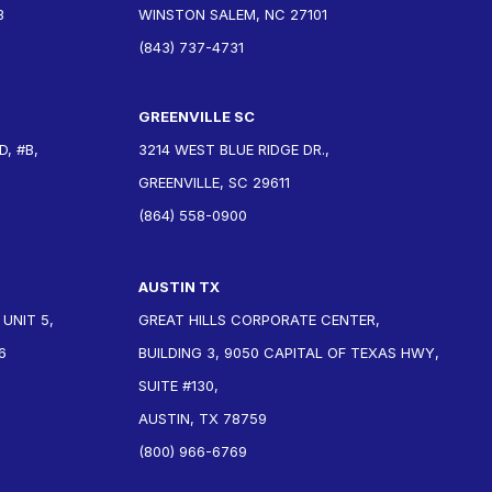
3
WINSTON SALEM, NC 27101
(843) 737-4731
GREENVILLE SC
, #B,
3214 WEST BLUE RIDGE DR.,
GREENVILLE, SC 29611
(864) 558-0900
AUSTIN TX
 UNIT 5,
GREAT HILLS CORPORATE CENTER,
6
BUILDING 3, 9050 CAPITAL OF TEXAS HWY,
SUITE #130,
AUSTIN, TX 78759
(800) 966-6769