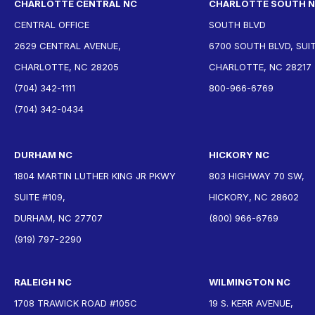
CHARLOTTE CENTRAL NC
CHARLOTTE SOUTH 
CENTRAL OFFICE
SOUTH BLVD
2629 CENTRAL AVENUE,
6700 SOUTH BLVD, SUIT
CHARLOTTE, NC 28205
CHARLOTTE, NC 28217
(704) 342-1111
800-966-6769
(704) 342-0434
DURHAM NC
HICKORY NC
1804 MARTIN LUTHER KING JR PKWY
803 HIGHWAY 70 SW,
SUITE #109,
HICKORY, NC 28602
DURHAM, NC 27707
(800) 966-6769
(919) 797-2290
RALEIGH NC
WILMINGTON NC
1708 TRAWICK ROAD #105C
19 S. KERR AVENUE,