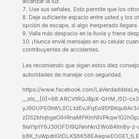
alcanzar la luz.
Use sus señales. Esto permite que los otro
Deje suficiente espacio entre usted y los ot
opción de escape, si algo inesperado llegara a
Valla más despacio en la lluvia y frene des
¡Nunca envié mensajes en su celular cua
contribuyentes de accidentes.
Les recomiendo que sigan estos diez consej
autoridades de manejar con seguridad.
https://www.facebook.com/LaVerdaddelaLe
__xts__[0]=68.ARCVtRQJBpX-QHM_i5D-cx3
yJ9GUPE0hWL0CLtdEvJFqEo95fBKqu9Ar34
zDS2bhqhgeOlHRnaMPKmNiVPkqw1G2hGp
9iaYlptY6J30OFDI9QNmhkn2WoB4tmBy-z-
b8K_fuWpdriGtDLKS6K58EAwpwEOGE1_tLE