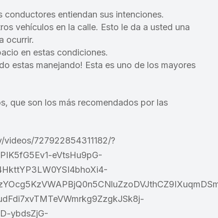
s conductores entiendan sus intenciones.
ros vehículos en la calle. Esto le da a usted una
 ocurrir.
pacio en estas condiciones.
ndo estas manejando! Esta es uno de los mayores
os, que son los más recomendados por las
y/videos/727922854311182/?
PIK5fG5Ev1-eVtsHu9pG-
HkttYP3LW0YSI4bhoXi4-
zYOcg5KzVWAPBjQ0n5CNluZzoDVJthCZ9IXuqmDS
udFdi7xvTMTeVWmrkg9ZzgkJSk8j-
D-ybdsZjG-