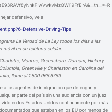
zE93RAVf8yNhkFIwVwkvMzQWl19FfElrA&__tn__=-R
anejar defensivo, ve a
ent.php?6-Defensive-Driving-Tips
grama La Verdad de La Ley todos los días a las
 móvil en su teléfono celular.
 Charlotte, Monroe, Greensboro, Durham, Hickory,
Columbia, Greenville y Charleston en Carolina del
ulta, llame al 1.800.966.6769
e a los agentes de inmigración que detengan y
lquier parte del país sin una audiencia con un juez
vivido en los Estados Unidos continuamente por más
 indocumentados que estaban en los EU por menos de