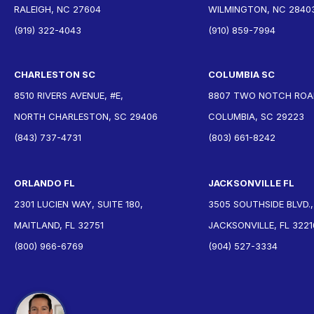
RALEIGH, NC 27604
WILMINGTON, NC 2840
(919) 322-4043
(910) 859-7994
CHARLESTON SC
COLUMBIA SC
8510 RIVERS AVENUE, #E,
8807 TWO NOTCH ROAD
NORTH CHARLESTON, SC 29406
COLUMBIA, SC 29223
(843) 737-4731
(803) 661-8242
ORLANDO FL
JACKSONVILLE FL
2301 LUCIEN WAY, SUITE 180,
3505 SOUTHSIDE BLVD.,
MAITLAND, FL 32751
JACKSONVILLE, FL 3221
(800) 966-6769
(904) 527-3334