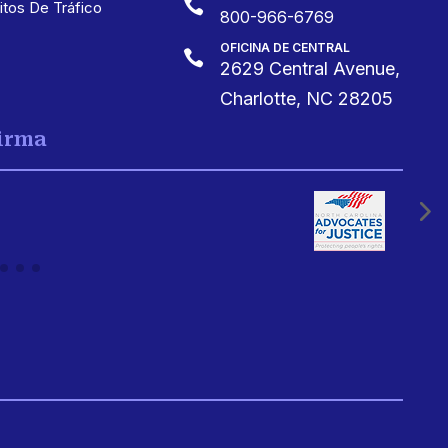

itos De Tráfico
800-966-6769
OFICINA DE CENTRAL

2629 Central Avenue,
Charlotte, NC 28205
Firma