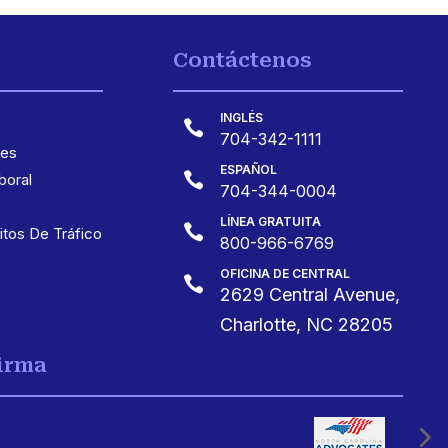
Contáctenos
INGLÉS

704-342-1111
les
ESPAÑOL

oral
704-344-0004
LÍNEA GRATUITA

itos De Tráfico
800-966-6769
OFICINA DE CENTRAL

2629 Central Avenue,
Charlotte, NC 28205
Firma