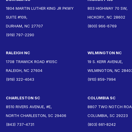
1804 MARTIN LUTHER KING JR PKWY
803 HIGHWAY 70 SW,
SUITE #109,
HICKORY, NC 28602
DURHAM, NC 27707
(800) 966-6769
(919) 797-2290
RALEIGH NC
WILMINGTON NC
1708 TRAWICK ROAD #105C
19 S. KERR AVENUE,
RALEIGH, NC 27604
WILMINGTON, NC 2840
(919) 322-4043
(910) 859-7994
CHARLESTON SC
COLUMBIA SC
8510 RIVERS AVENUE, #E,
8807 TWO NOTCH ROAD
NORTH CHARLESTON, SC 29406
COLUMBIA, SC 29223
(843) 737-4731
(803) 661-8242