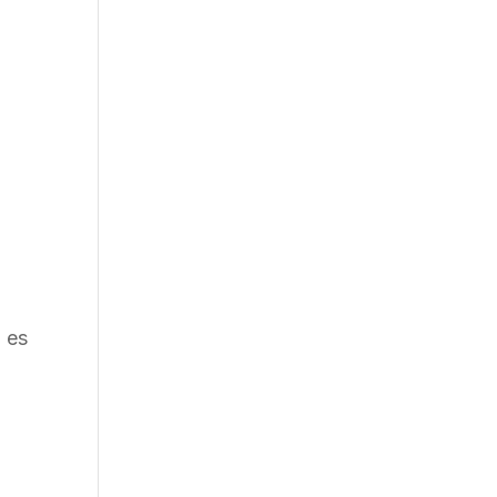
,
d es