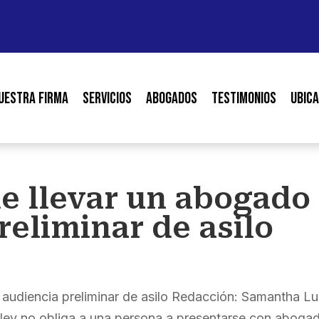
uestra Firma
Servicios
Abogados
Testimonios
Ubica
e llevar un abogado
reliminar de asilo
a audiencia preliminar de asilo Redacción: Samantha L
ey no obliga a una persona a presentarse con aboga