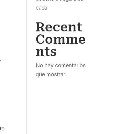
casa
Recent
Comme
nts
.
No hay comentarios
que mostrar.
te