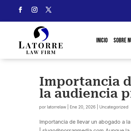
Inicio
Sobre N
Importancia d
la audiencia p
por
latorrelaw
|
Ene 20, 2026
|
Uncategorized
Importancia de llevar un abogado a l
| slugo@norsanmedia.com Aunque la l