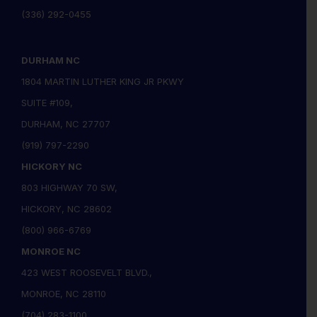
(336) 292-0455
DURHAM NC
1804 MARTIN LUTHER KING JR PKWY
SUITE #109,
DURHAM, NC 27707
(919) 797-2290
HICKORY NC
803 HIGHWAY 70 SW,
HICKORY, NC 28602
(800) 966-6769
MONROE NC
423 WEST ROOSEVELT BLVD.,
MONROE, NC 28110
(704) 283-1100