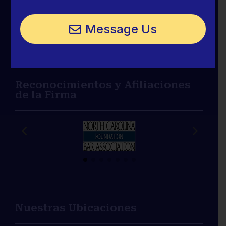
LÍNEA GRATUITA

800-966-6769
Message Us
OFICINA DE CENTRAL

2629 Central Avenue, Charlotte, NC
28205
Reconocimientos y Afiliaciones
de la Firma
Nuestras Ubicaciones