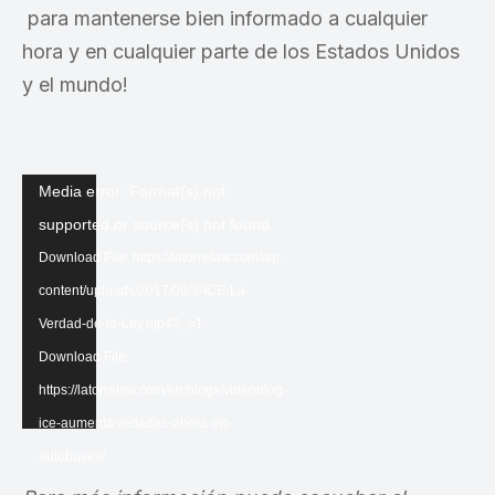
para mantenerse bien informado a cualquier
hora y en cualquier parte de los Estados Unidos
y el mundo!
Video
Media error: Format(s) not
Player
supported or source(s) not found
Download File: https://latorrelaw.com/wp-
content/uploads/2017/08/3-ICE-La-
Verdad-de-la-Ley.mp4?_=1
Download File:
https://latorrelaw.com/en/blogs/videoblog-
ice-aumenta-redadas-ahora-en-
autobuses/