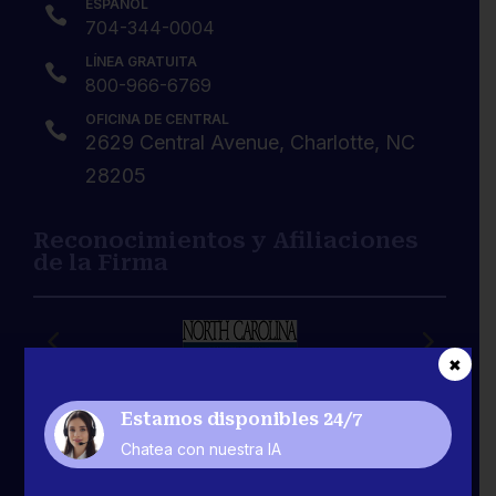
ESPAÑOL

704-344-0004
LÍNEA GRATUITA

800-966-6769
OFICINA DE CENTRAL

2629 Central Avenue, Charlotte, NC
28205
Reconocimientos y Afiliaciones
de la Firma
✖
Estamos disponibles 24/7
Chatea con nuestra IA