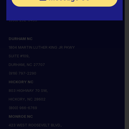
720 SUMMIT AVENUE
GREENSBORO, NC 27405
(336) 292-0455
DURHAM NC
1804 MARTIN LUTHER KING JR PKWY
SUITE #109,
DURHAM, NC 27707
(919) 797-2290
HICKORY NC
803 HIGHWAY 70 SW,
HICKORY, NC 28602
(800) 966-6769
MONROE NC
423 WEST ROOSEVELT BLVD.,